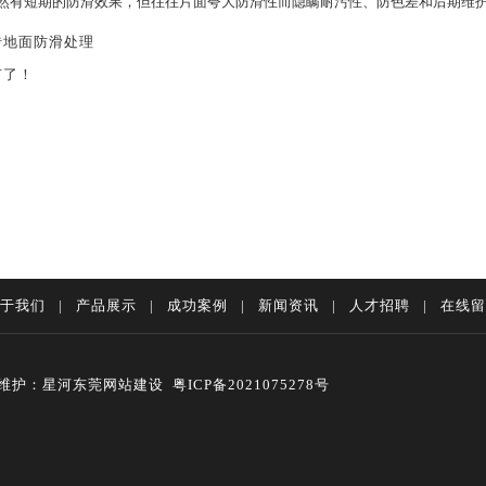
有短期的防滑效果，但往往片面夸大防滑性而隐瞒耐污性、防色差和后期维护
砖地面防滑处理
有了！
于我们
|
产品展示
|
成功案例
|
新闻资讯
|
人才招聘
|
在线留
维护：星河
东莞网站建设
粤ICP备2021075278号