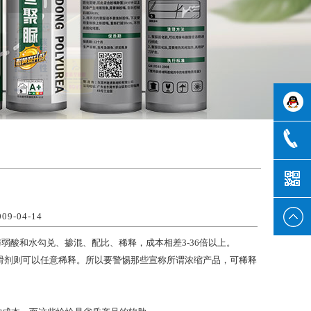
致贤客
1353256
服
-04-14
弱酸和水勾兑、掺混、配比、稀释，成本相差3-36倍以上。
滑剂则可以任意稀释。所以要警惕那些宣称所谓浓缩产品，可稀释