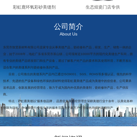
彩虹鹿环氧彩砂美缝剂
生态炫瓷门店专供
公司简介
About Us
东莞市致贤新材料有限公司是家专业从事美缝产品，瓷砖修补产品，研发、生产、销售一体的企
业，始于2008年，地处广东省东莞市茶山镇，公司现有近10000平方的现代化美缝生产车间，拥
有专业的美缝产品研发部门和生产设备，通过了解客户对产品的要求和其使用环境，不断开发出
适合客户的美缝系列与瓷砖修补系列产品。
目前，公司推出的美缝系列产品均已通过ISO9001、SGS、ROHS等多项认证。领先的科学
技术、先进的生产设备和绿色环保的原材料使得彩虹鹿美缝产品成为美缝中的佼佼者。公司秉承
追求品质，创新发展的经营理念，致力于成为国内外优质的美缝剂，瓷砖修补产品，生产供应
商。
特点：彩虹鹿美缝以“服务创品牌， 品质促发展的经营理念深耕美缝行业十余年，以美化各种
缝隙为目标、争做美缝行业领头羊的服务宗旨为千家万户打造绿色环保的美缝剂产