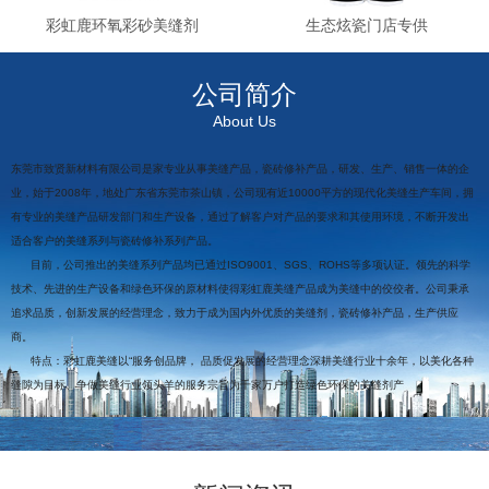
彩虹鹿环氧彩砂美缝剂
生态炫瓷门店专供
公司简介
About Us
东莞市致贤新材料有限公司是家专业从事美缝产品，瓷砖修补产品，研发、生产、销售一体的企
业，始于2008年，地处广东省东莞市茶山镇，公司现有近10000平方的现代化美缝生产车间，拥
有专业的美缝产品研发部门和生产设备，通过了解客户对产品的要求和其使用环境，不断开发出
适合客户的美缝系列与瓷砖修补系列产品。
目前，公司推出的美缝系列产品均已通过ISO9001、SGS、ROHS等多项认证。领先的科学
技术、先进的生产设备和绿色环保的原材料使得彩虹鹿美缝产品成为美缝中的佼佼者。公司秉承
追求品质，创新发展的经营理念，致力于成为国内外优质的美缝剂，瓷砖修补产品，生产供应
商。
特点：彩虹鹿美缝以“服务创品牌， 品质促发展的经营理念深耕美缝行业十余年，以美化各种
缝隙为目标、争做美缝行业领头羊的服务宗旨为千家万户打造绿色环保的美缝剂产