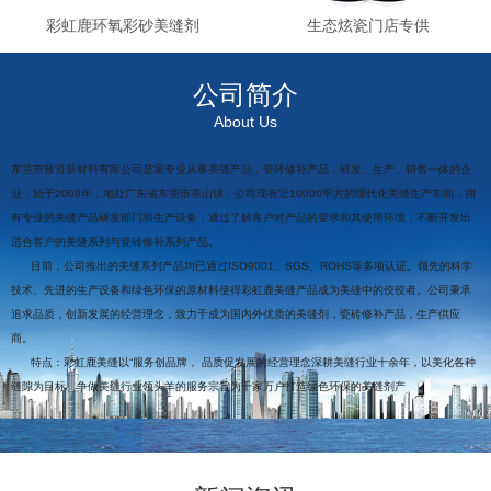
彩虹鹿环氧彩砂美缝剂
生态炫瓷门店专供
公司简介
About Us
东莞市致贤新材料有限公司是家专业从事美缝产品，瓷砖修补产品，研发、生产、销售一体的企
业，始于2008年，地处广东省东莞市茶山镇，公司现有近10000平方的现代化美缝生产车间，拥
有专业的美缝产品研发部门和生产设备，通过了解客户对产品的要求和其使用环境，不断开发出
适合客户的美缝系列与瓷砖修补系列产品。
目前，公司推出的美缝系列产品均已通过ISO9001、SGS、ROHS等多项认证。领先的科学
技术、先进的生产设备和绿色环保的原材料使得彩虹鹿美缝产品成为美缝中的佼佼者。公司秉承
追求品质，创新发展的经营理念，致力于成为国内外优质的美缝剂，瓷砖修补产品，生产供应
商。
特点：彩虹鹿美缝以“服务创品牌， 品质促发展的经营理念深耕美缝行业十余年，以美化各种
缝隙为目标、争做美缝行业领头羊的服务宗旨为千家万户打造绿色环保的美缝剂产