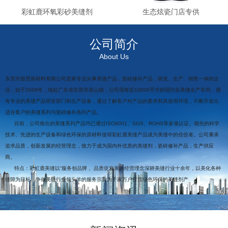
彩虹鹿环氧彩砂美缝剂
生态炫瓷门店专供
公司简介
About Us
东莞市致贤新材料有限公司是家专业从事美缝产品，瓷砖修补产品，研发、生产、销售一体的企
业，始于2008年，地处广东省东莞市茶山镇，公司现有近10000平方的现代化美缝生产车间，拥
有专业的美缝产品研发部门和生产设备，通过了解客户对产品的要求和其使用环境，不断开发出
适合客户的美缝系列与瓷砖修补系列产品。
目前，公司推出的美缝系列产品均已通过ISO9001、SGS、ROHS等多项认证。领先的科学
技术、先进的生产设备和绿色环保的原材料使得彩虹鹿美缝产品成为美缝中的佼佼者。公司秉承
追求品质，创新发展的经营理念，致力于成为国内外优质的美缝剂，瓷砖修补产品，生产供应
商。
特点：彩虹鹿美缝以“服务创品牌， 品质促发展的经营理念深耕美缝行业十余年，以美化各种
缝隙为目标、争做美缝行业领头羊的服务宗旨为千家万户打造绿色环保的美缝剂产